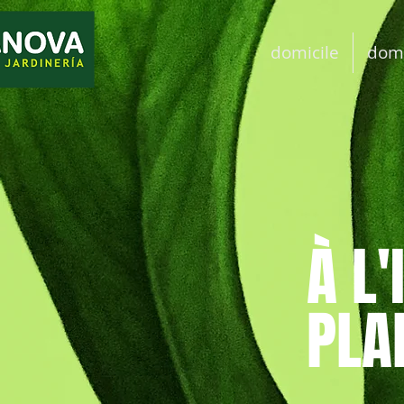
domicile
domi
À L'
PLA